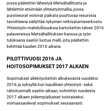
jossa päätettiin lähestyä Metsähallitusta ja
lähdettiin etsimään yhteistyömallia, jossa
pursiseurat voisivat paikata puuttuvaa resurssia
tavoitteena säilyttää nykyinen retkisatamaverkosto.
Yhteistyön mahdollisuuksia kartoitettiin talven 2016
palavereissa Metsähallituksen kanssa ja työn
tuloksena saatiin luotua malli, jota päätettiin
kehittää kauden 2016 aikana.
PILOTTIVUOSI 2016 JA
HOITOSOPIMUKSET 2017 ALKAEN
Sopimukset allekirjoitettiin alkukesästä vuodeksi
2016 ja syksyllä kun lopullinen yhteistyö- sekä
rahoitusmalli saatiin aikaan, solmittiin vuodesta
2017 alkaen pidempiaikaiset toistaiseksi
voimassaolevat sopimukset seuraavasti: