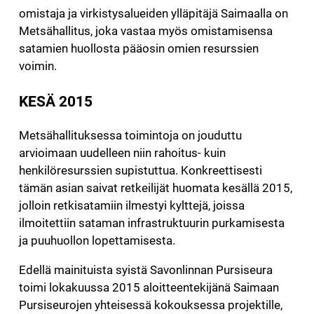
omistaja ja virkistysalueiden ylläpitäjä Saimaalla on
Metsähallitus, joka vastaa myös omistamisensa
satamien huollosta pääosin omien resurssien
voimin.
KESÄ 2015
Metsähallituksessa toimintoja on jouduttu
arvioimaan uudelleen niin rahoitus- kuin
henkilöresurssien supistuttua. Konkreettisesti
tämän asian saivat retkeilijät huomata kesällä 2015,
jolloin retkisatamiin ilmestyi kylttejä, joissa
ilmoitettiin sataman infrastruktuurin purkamisesta
ja puuhuollon lopettamisesta.
Edellä mainituista syistä Savonlinnan Pursiseura
toimi lokakuussa 2015 aloitteentekijänä Saimaan
Pursiseurojen yhteisessä kokouksessa projektille,