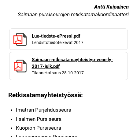
Antti Kaipainen
Saimaan pursiseurojen retkisatamakoordinaattori
Lue-tiedote-ePressi.pdf
Lehdistötiedote kevät 2017
Saimaan-retkisatamayhteistyo-veneily-
2017-julk.pdf
Tilannekatsaus 28.10.2017
Retkisatamayhteistyössä:
Imatran Purjehdusseura
Iisalmen Pursiseura
Kuopion Pursiseura
Lappeenrannan Pursiseura