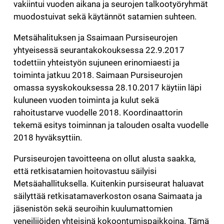
vakiintui vuoden aikana ja seurojen talkootyöryhmät
muodostuivat sekä käytännöt satamien suhteen.
Metsähalituksen ja Ssaimaan Pursiseurojen
yhtyeisessä seurantakokouksessa 22.9.2017
todettiin yhteistyön sujuneen erinomiaesti ja
toiminta jatkuu 2018. Saimaan Pursiseurojen
omassa syyskokouksessa 28.10.2017 käytiin läpi
kuluneen vuoden toiminta ja kulut sekä
rahoitustarve vuodelle 2018. Koordinaattorin
tekemä esitys toiminnan ja talouden osalta vuodelle
2018 hyväksyttiin.
Pursiseurojen tavoitteena on ollut alusta saakka,
että retkisatamien hoitovastuu säilyisi
Metsäahallituksella. Kuitenkin pursiseurat haluavat
säilyttää retkisatamaverkoston osana Saimaata ja
jäsenistön sekä seuroihin kuulumattomien
veneilijöiden yhteisinä kokoontumispaikkoina. Tämä