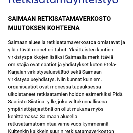
SAIMAAN RETKISATAMA­VERKOSTO
MUUTOKSEN KOHTEENA
Saimaan alueella retkisatamaverkostoa omistavat ja
ylläpitävät monet eri tahot. Yksittäisten kuntien
virkistyspaikkojen lisäksi Saimaalla merkittäviä
omistajia ovat säätiöt ja yhdistykset kuten Etelä-
Karjalan virkistysaluesäätiö sekä Saimaan
virkistysalueyhdistys. Niin kunnat kuin em.
organisaatiot ovat monessa tapauksessa
ulkoistaneet retkisatamien hoidon esimerkiksi Pidä
Saaristo Siistinä ry:lle, joka valtakunnallisena
ympäristöjärjestönä on ollut mukana myös
kehittämässä Saimaan alueella
retkisatamatoimintaa viime vuosikymmeninä.
Kuitenkin kaikkein suurin retkisatamaverkoston