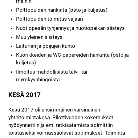
maihin
Polttopuiden hankinta (osto ja kuljetus)
Polttopuiden toimitus vajaan
Nuotiopesän tyhjennys ja nuotiopaikan siisteys
Muu yleinen siisteys
Laiturien ja poijujen kunto
Kuorikkeiden ja WC-papereiden hankinta (osto ja
kuljetus)
Ilmoitus mahdollisista talvi- tai
myrskyvahingoista
KESÄ 2017
Kesä 2017 oli ensimmäinen varsinainen
yhteitoimintakesä. Pilottivuoden kokemukset
hyödynnettiin ja em. retkisatamista solmittiin
toistasieksi voimassaolevat sopimukset. Toiminta