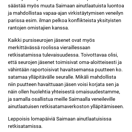
säästää myös muuta Saimaan ainutlaatuista luontoa
ja mahdollistaa vapaa-ajan virkistäytymisen veneilyn
parissa esim. ilman pelkoa konflikteista yksityisten
rantojen omistajien kanssa.
Kaikki pursiseurojen jäsenet ovat myös
merkittävässä roolissa vieraillessaan
retkisatamissa tulevaisuudessa. Toivottavaa olisi,
että seurojen jäsenet toimisivat oma-aloitteisesti ja
vähintään raportoisivat havaitsemansa puutteen ko.
satamaa ylläpitävälle seuralle. Mikäli mahdollista
niin puutteen havaittuaan jäsen voisi korjata sen ja
näin ollen huolehtia yhteisestä omaisuudestamme,
ja samalla osallistua meille Saimaalla veneileville
ainutlaatuisen retkisatamaverkoston ylläpitämiseen.
Leppoisis lomapäiviä Saimaan ainutlaatuisissa
retkisatamissa.