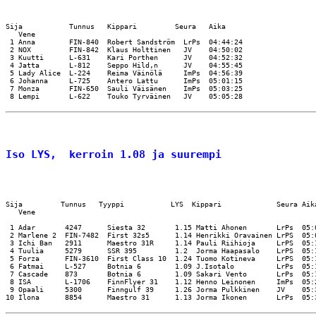
Sija           Tunnus   Kippari         Seura   Aika

   Vene

 1 Anna        FIN-840  Robert Sandström  LrPs  04:44:24

 2 NOX         FIN-842  Klaus Holttinen   JV    04:50:02

 3 Kuutti      L-631    Kari Porthen      JV    04:52:32

 4 Jatta       L-812    Seppo Hild‚n      JV    04:55:45

 5 Lady Alice  L-224    Reima Väinölä     ImPs  04:56:39

 6 Johanna     L-725    Antero Lattu      ImPs  05:01:15

 7 Monza       FIN-650  Sauli Väisänen    ImPs  05:03:25

 8 Lempi       L-622    Touko Tyrväinen   JV    05:05:28

Iso LYS,  kerroin 1.08 ja suurempi
Sija         Tunnus   Tyyppi           LYS  Kippari             Seura Aika
   Vene 

 1 Adar       4247      Siesta 32       1.15 Matti Ahonen       LrPs  05:0
 2 Marlene 2  FIN-7482  First 32s5      1.14 Henrikki Oravainen LrPS  05:0
 3 Ichi Ban   2911      Maestro 31R     1.14 Pauli Riihioja     LrPS  05:1
 4 Tuulia     5279      SSR 395         1.2  Jorma Haapasalo    LrPS  05:1
 5 Forza      FIN-3610  First Class 10  1.24 Tuomo Kotineva     LrPS  05:1
 6 Fatmai     L-527     Botnia 6        1.09 J.Isotalo          LrPs  05:1
 7 Cascade    873       Botnia 6        1.09 Sakari Vento       LrPs  05:1
 8 ISA        L-1706    FinnFlyer 31    1.12 Henno Leinonen     ImPs  05:2
 9 Opaali     5300      Finngulf 39     1.26 Jorma Pulkkinen    JV    05:3
10 Ilona      8854      Maestro 31      1.13 Jorma Ikonen       LrPs  05:3