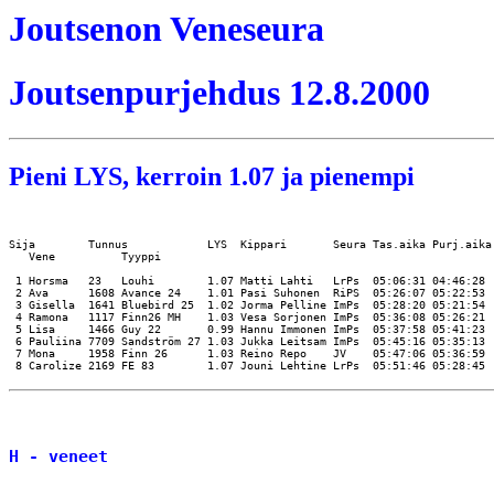
Joutsenon Veneseura
Joutsenpurjehdus 12.8.2000
Pieni LYS, kerroin 1.07 ja pienempi
Sija        Tunnus            LYS  Kippari       Seura Tas.aika Purj.aika

   Vene          Tyyppi 

 1 Horsma   23   Louhi        1.07 Matti Lahti   LrPs  05:06:31 04:46:28 

 2 Ava      1608 Avance 24    1.01 Pasi Suhonen  RiPS  05:26:07 05:22:53 

 3 Gisella  1641 Bluebird 25  1.02 Jorma Pelline ImPs  05:28:20 05:21:54 

 4 Ramona   1117 Finn26 MH    1.03 Vesa Sorjonen ImPs  05:36:08 05:26:21 

 5 Lisa     1466 Guy 22       0.99 Hannu Immonen ImPs  05:37:58 05:41:23

 6 Pauliina 7709 Sandström 27 1.03 Jukka Leitsam ImPs  05:45:16 05:35:13

 7 Mona     1958 Finn 26      1.03 Reino Repo    JV    05:47:06 05:36:59

 8 Carolize 2169 FE 83        1.07 Jouni Lehtine LrPs  05:51:46 05:28:45

H - veneet