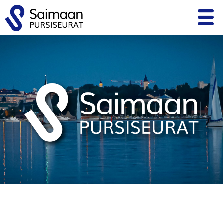
ETUSIVU
KILPAILUTOIMINTA
PURSISEURAT
MATKAVENEILY
LAPSET JA NUORET
KOULUTUS JA KURSSIT
ALUETAPAAMISET
SIVUSTOINFO