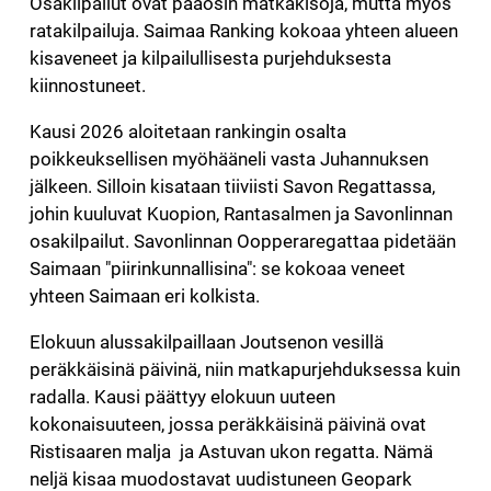
Osakilpailut ovat pääosin matkakisoja, mutta myös
ratakilpailuja. Saimaa Ranking kokoaa yhteen alueen
kisaveneet ja kilpailullisesta purjehduksesta
kiinnostuneet.
Kausi 2026 aloitetaan rankingin osalta
poikkeuksellisen myöhääneli vasta Juhannuksen
jälkeen. Silloin kisataan tiiviisti Savon Regattassa,
johin kuuluvat Kuopion, Rantasalmen ja Savonlinnan
osakilpailut. Savonlinnan Oopperaregattaa pidetään
Saimaan "piirinkunnallisina": se kokoaa veneet
yhteen Saimaan eri kolkista.
Elokuun alussakilpaillaan Joutsenon vesillä
peräkkäisinä päivinä, niin matkapurjehduksessa kuin
radalla. Kausi päättyy elokuun uuteen
kokonaisuuteen, jossa peräkkäisinä päivinä ovat
Ristisaaren malja ja Astuvan ukon regatta. Nämä
neljä kisaa muodostavat uudistuneen Geopark