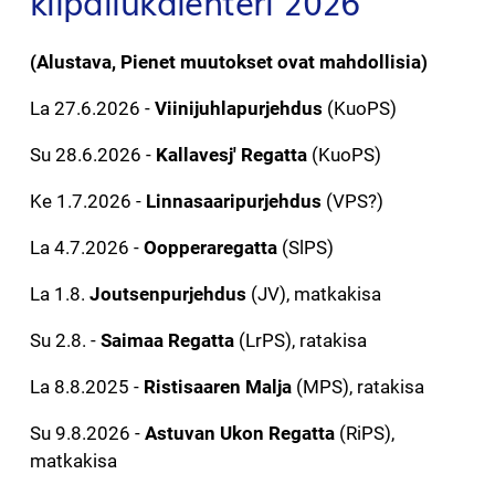
kilpailukalenteri 2026
(Alustava, Pienet muutokset ovat mahdollisia)
La 27.6.2026 -
Viinijuhlapurjehdus
(KuoPS)
Su 28.6.2026 -
Kallavesj' Regatta
(KuoPS)
Ke 1.7.2026 -
Linnasaaripurjehdus
(VPS?)
La 4.7.2026 -
Oopperaregatta
(SlPS)
La 1.8.
Joutsenpurjehdus
(JV), matkakisa
Su 2.8. -
Saimaa Regatta
(LrPS), ratakisa
La 8.8.2025 -
Ristisaaren Malja
(MPS), ratakisa
Su 9.8.2026 -
Astuvan Ukon Regatta
(RiPS),
matkakisa