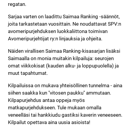
regatan.
Sarjaa varten on laadittu Saimaa Ranking -säännöt,
joita tarkastetaan vuosittain. Ne noudattavat SPV:n
avomeripurjehduksen luokkaliittona toimivan
Avomeripurjehtijat ry:n linjauksia ja ohjeita.
Näiden virallisen Saimaa Ranking-kisasarjan lisäksi
Saimaalla on monia muitakin kilpailuja: seurojen
omat viikkokisat (kauden alku- ja loppupuolella) ja
muut tapahtumat.
Kilpailuissa on mukava yhteisöllinen tunnelma - aina
siihen saakka kun "vitosen paukku" ammutaan.
Kilpapurjehdus antaa oppeja myös
matkapurjehdukseen. Tule mukaan omalla
veneelläsi tai hankkiudu gastiksi kaverin veneeseen.
Kilpailut opettava aina uusia asioista!