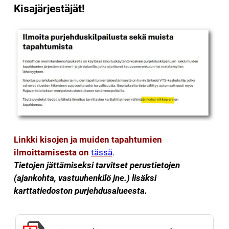
Kisajärjestäjät!
Linkki kisojen ja muiden tapahtumien
ilmoittamisesta on
tässä
.
Tietojen jättämiseksi tarvitset perustietojen
(ajankohta, vastuuhenkilö jne.) lisäksi
karttatiedoston purjehdusalueesta.