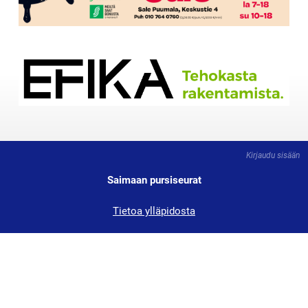
Kirjaudu sisään
Saimaan pursiseurat
Tietoa ylläpidosta
Tärkeät linkit: