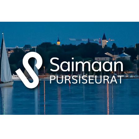
ETUSIVU
KILPAILUTOIMINTA
PURSISEURAT
MATKAVENEILY
LAPSET JA NUORET
KOULUTUS JA KURSSIT
ALUETAPAAMISET