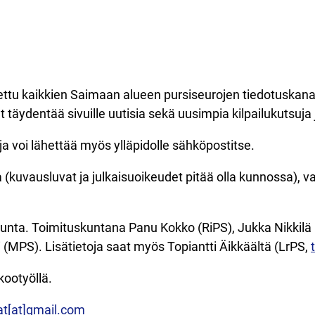
SIVUSTOINFO
tettu kaikkien Saimaan alueen pursiseurojen tiedotuskan
t täydentää sivuille uutisia sekä uusimpia kilpailukutsuja j
oja voi lähettää myös ylläpidolle sähköpostitse.
 (kuvausluvat ja julkaisuoikeudet pitää olla kunnossa), va
kunta. Toimituskuntana Panu Kokko (RiPS), Jukka Nikkilä 
i (MPS). Lisätietoja saat myös Topiantti Äikkäältä (LrPS,
kootyöllä.
t[at]gmail.com