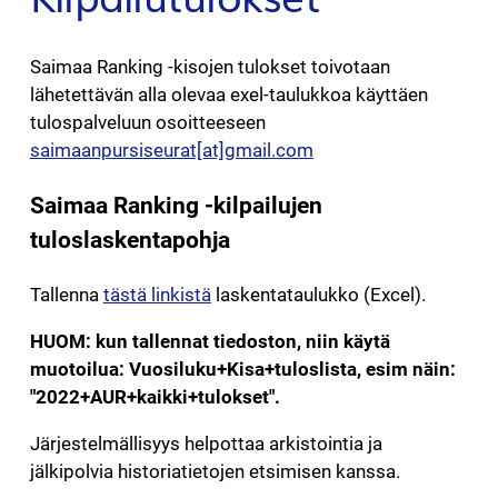
Saimaa Ranking -kisojen tulokset toivotaan
lähetettävän alla olevaa exel-taulukkoa käyttäen
tulospalveluun osoitteeseen
saimaanpursiseurat[at]gmail.com
Saimaa Ranking -kilpailujen
tuloslaskentapohja
Tallenna
tästä linkistä
laskentataulukko (Excel).
HUOM: kun tallennat tiedoston, niin käytä
muotoilua: Vuosiluku+Kisa+tuloslista, esim näin:
"2022+AUR+kaikki+tulokset".
Järjestelmällisyys helpottaa arkistointia ja
jälkipolvia historiatietojen etsimisen kanssa.