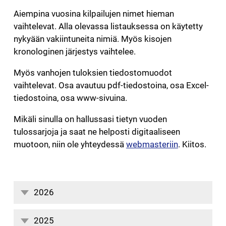
Aiempina vuosina kilpailujen nimet hieman
vaihtelevat. Alla olevassa listauksessa on käytetty
nykyään vakiintuneita nimiä. Myös kisojen
kronologinen järjestys vaihtelee.
Myös vanhojen tuloksien tiedostomuodot
vaihtelevat. Osa avautuu pdf-tiedostoina, osa Excel-
tiedostoina, osa www-sivuina.
Mikäli sinulla on hallussasi tietyn vuoden
tulossarjoja ja saat ne helposti digitaaliseen
muotoon, niin ole yhteydessä
webmasteriin
. Kiitos.
2026
Kilpailujen tulokset
2025