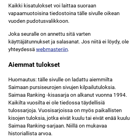
Kaikki kisatulokset voi laittaa suoraan
vapaamuotoisina tiedostoina tälle sivulle oikean
vuoden pudotusvalikkoon.
Joka seuralle on annettu sitä varten
käyttäjätunnukset ja salasanat. Jos niitä ei löydy, ole
yhteydessä
webmasteriin
.
Aiemmat tulokset
Huomautus: tälle sivulle on ladattu aiemmilta
Saimaan pursiseurojen sivujen kilpailutuloksia.
Saimaa Ranking -kisasarja on alkanut vuonna 1994.
Kaikilta vuosilta ei ole tiedossa täydellisiä
tulossarjoja. Vuosisarjoissa on myös paikallisten
kisojen tuloksia, jotka eivät kuulu tai eivät enää kuulu
Saimaa Ranking-sarjaan. Niillä on mukavaa
historiallista arvoa.