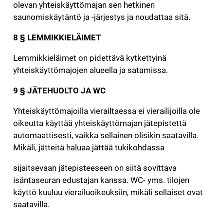
olevan yhteiskäyttömajan sen hetkinen
saunomiskäytäntö ja -järjestys ja noudattaa sitä.
8 § LEMMIKKIELÄIMET
Lemmikkieläimet on pidettävä kytkettyinä
yhteiskäyttömajojen alueella ja satamissa.
9 § JÄTEHUOLTO JA WC
Yhteiskäyttömajoilla vierailtaessa ei vierailijoilla ole
oikeutta käyttää yhteiskäyttömajan jätepistettä
automaattisesti, vaikka sellainen olisikin saatavilla.
Mikäli, jätteitä haluaa jättää tukikohdassa
sijaitsevaan jätepisteeseen on siitä sovittava
isäntaseuran edustajan kanssa. WC- yms. tilojen
käyttö kuuluu vierailuoikeuksiin, mikäli sellaiset ovat
saatavilla.