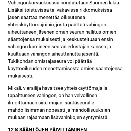
Vahingonkorvauksessa noudatetaan Suomen lakia.
Lisäksi toistuvissa tai vakavissa rikkomuksissa
jäsen saattaa menettää oikeutensa
yhteiskäyttömajoihin, josta päättää vahingon
aiheuttaneen jäsenen oman seuran hallitus omien
sääntöjensä mukaisesti ja keskusteltuaan ensin
vahingon kärsineen seuran edustajan kanssa ja
kuultuaan vahingon aiheuttanutta jäsentä.
Tukikohdan omistajaseura voi päättää
käyttöoikeuden menettämisestä omien sääntöjensä
mukaisesti.
Mikäli, vierailija havaitsee yhteiskäyttömajalla
tapahtuneen vahingon, on hän velvollinen
ilmoittamaan siitä majan isäntäseuralle
mahdollisimman nopeasti ja mahdollisuuksien
mukaan rajaamaan lisävahinkojen syntymistä.
12 § SÄÄNTÖJEN PÄIVITTÄMINEN