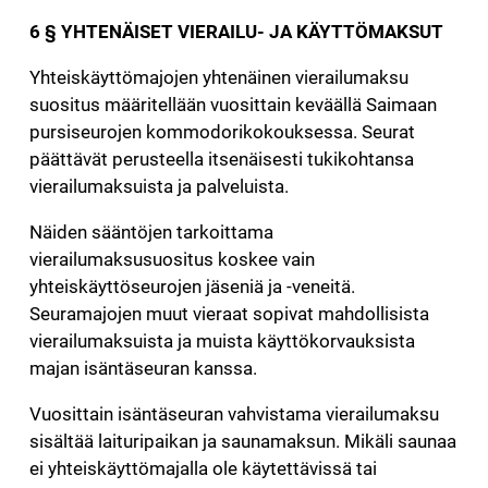
6 § YHTENÄISET VIERAILU- JA KÄYTTÖMAKSUT
Yhteiskäyttömajojen yhtenäinen vierailumaksu
suositus määritellään vuosittain keväällä Saimaan
pursiseurojen kommodorikokouksessa. Seurat
päättävät perusteella itsenäisesti tukikohtansa
vierailumaksuista ja palveluista.
Näiden sääntöjen tarkoittama
vierailumaksusuositus koskee vain
yhteiskäyttöseurojen jäseniä ja -veneitä.
Seuramajojen muut vieraat sopivat mahdollisista
vierailumaksuista ja muista käyttökorvauksista
majan isäntäseuran kanssa.
Vuosittain isäntäseuran vahvistama vierailumaksu
sisältää laituripaikan ja saunamaksun. Mikäli saunaa
ei yhteiskäyttömajalla ole käytettävissä tai