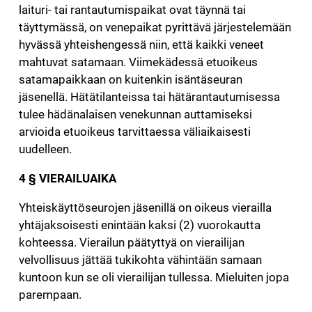
laituri- tai rantautumispaikat ovat täynnä tai
täyttymässä, on venepaikat pyrittävä järjestelemään
hyvässä yhteishengessä niin, että kaikki veneet
mahtuvat satamaan. Viimekädessä etuoikeus
satamapaikkaan on kuitenkin isäntäseuran
jäsenellä. Hätätilanteissa tai hätärantautumisessa
tulee hädänalaisen venekunnan auttamiseksi
arvioida etuoikeus tarvittaessa väliaikaisesti
uudelleen.
4 § VIERAILUAIKA
Yhteiskäyttöseurojen jäsenillä on oikeus vierailla
yhtäjaksoisesti enintään kaksi (2) vuorokautta
kohteessa. Vierailun päätyttyä on vierailijan
velvollisuus jättää tukikohta vähintään samaan
kuntoon kun se oli vierailijan tullessa. Mieluiten jopa
parempaan.