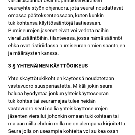
vierailusäännöt ovat sopimuksenvaraisen
seurayhteistyön ohjenuora, jota seurat noudattavat
omassa päätöksenteossaan, kuten kunkin
tukikohtansa käyttösääntöjä laatiessaan.
Pursiseurojen jäsenet eivät voi vedota näihin
vierailusääntöihin, tilanteessa, jossa nämä säännöt
ehkä ovat ristiriidassa pursiseuran omien sääntöjen
ja määräysten kanssa.
3 § YHTENÄINEN KÄYTTÖOIKEUS
Yhteiskäyttötukikohtien käytössä noudatetaan
vastavuoroisuusperiaatetta. Mikäli jokin seura
haluaa hyödyntää jonkun yhteiskäyttöseuran
tukikohtaa tai seuramajaa tulee heidän
vastavuoroisesti sallia yhteiskäyttöseurojen
jäsenten vierailut johonkin omaan tukikohtaan tai
majaan niillä ehdoin millä ne on alempana kirjoitettu.
Seura jolla on useampia kohteita voi sulkea osan