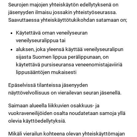
Seurojen majojen yhteiskäytön edellytyksenä on
jäsenyyden ilmaisu jossakin yhteistyöseurassa.
Saavuttaessa yhteiskäyttötukikohdan satamaan on;
Käytettävä oman veneilyseuran
veneilyseuralippua tai
aluksen, joka yleensä käyttää veneilyseuralipun
sijasta Suomen lippua perälippunaan, on
käytettävä pursiseuransa veneenomistajaviiriä
lippusääntöjen mukaisesti
Epäselvissä tilanteissa jäsenyyden
näyttövelvollisuus on vierailevan seuran jäsenellä.
Saimaan alueella liikkuvien osakkuus- ja
vuokraveneilijöiden osalta noudatetaan samoja yllä
olevia käyttöedellytyksiä.
Mikäli vierailun kohteena olevan yhteiskäyttömajan