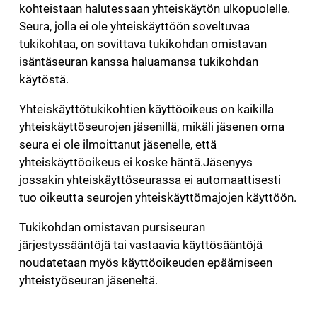
kohteistaan halutessaan yhteiskäytön ulkopuolelle.
Seura, jolla ei ole yhteiskäyttöön soveltuvaa
tukikohtaa, on sovittava tukikohdan omistavan
isäntäseuran kanssa haluamansa tukikohdan
käytöstä.
Yhteiskäyttötukikohtien käyttöoikeus on kaikilla
yhteiskäyttöseurojen jäsenillä, mikäli jäsenen oma
seura ei ole ilmoittanut jäsenelle, että
yhteiskäyttöoikeus ei koske häntä.Jäsenyys
jossakin yhteiskäyttöseurassa ei automaattisesti
tuo oikeutta seurojen yhteiskäyttömajojen käyttöön.
Tukikohdan omistavan pursiseuran
järjestyssääntöjä tai vastaavia käyttösääntöjä
noudatetaan myös käyttöoikeuden epäämiseen
yhteistyöseuran jäseneltä.