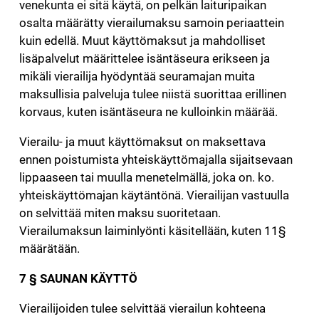
venekunta ei sitä käytä, on pelkän laituripaikan
osalta määrätty vierailumaksu samoin periaattein
kuin edellä. Muut käyttömaksut ja mahdolliset
lisäpalvelut määrittelee isäntäseura erikseen ja
mikäli vierailija hyödyntää seuramajan muita
maksullisia palveluja tulee niistä suorittaa erillinen
korvaus, kuten isäntäseura ne kulloinkin määrää.
Vierailu- ja muut käyttömaksut on maksettava
ennen poistumista yhteiskäyttömajalla sijaitsevaan
lippaaseen tai muulla menetelmällä, joka on. ko.
yhteiskäyttömajan käytäntönä. Vierailijan vastuulla
on selvittää miten maksu suoritetaan.
Vierailumaksun laiminlyönti käsitellään, kuten 11§
määrätään.
7 § SAUNAN KÄYTTÖ
Vierailijoiden tulee selvittää vierailun kohteena