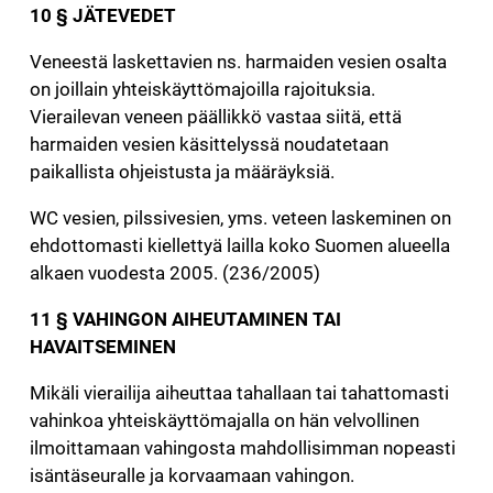
10 § JÄTEVEDET
Veneestä laskettavien ns. harmaiden vesien osalta
on joillain yhteiskäyttömajoilla rajoituksia.
Vierailevan veneen päällikkö vastaa siitä, että
harmaiden vesien käsittelyssä noudatetaan
paikallista ohjeistusta ja määräyksiä.
WC vesien, pilssivesien, yms. veteen laskeminen on
ehdottomasti kiellettyä lailla koko Suomen alueella
alkaen vuodesta 2005. (236/2005)
11 § VAHINGON AIHEUTAMINEN TAI
HAVAITSEMINEN
Mikäli vierailija aiheuttaa tahallaan tai tahattomasti
vahinkoa yhteiskäyttömajalla on hän velvollinen
ilmoittamaan vahingosta mahdollisimman nopeasti
isäntäseuralle ja korvaamaan vahingon.