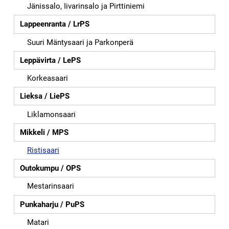
Jänissalo, Iivarinsalo ja Pirttiniemi
Lappeenranta / LrPS
Suuri Mäntysaari ja Parkonperä
Leppävirta / LePS
Korkeasaari
Lieksa / LiePS
Liklamonsaari
Mikkeli / MPS
Ristisaari
Outokumpu / OPS
Mestarinsaari
Punkaharju / PuPS
Matari