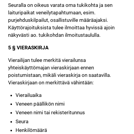
Seuralla on oikeus varata oma tukikohta ja sen
laituripaikat veneilytapahtumaan, esim.
purjehduskilpailut, osallistuville määräajaksi.
Käyttörajoituksista tulee ilmoittaa hyvissä ajoin
näkyvästi ao. tukikohdan ilmoitustaululla.
5 § VIERASKIRJA
Vierailijan tulee merkitä vierailunsa
yhteiskäyttömajan vieraskirjaan ennen
poistumistaan, mikäli vieraskirja on saatavilla.
Vieraskirjaan on merkittävä vähintään:
Vierailuaika
Veneen päällikön nimi
Veneen nimi tai rekisteritunnus
Seura
Henkilömäärä