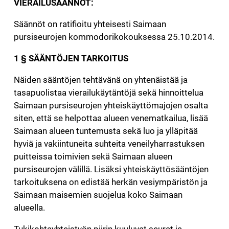
VIERAILUSÄÄNNÖT:
Säännöt on ratifioitu yhteisesti Saimaan
pursiseurojen kommodorikokouksessa 25.10.2014.
1 § SÄÄNTÖJEN TARKOITUS
Näiden sääntöjen tehtävänä on yhtenäistää ja
tasapuolistaa vierailukäytäntöjä sekä hinnoittelua
Saimaan pursiseurojen yhteiskäyttömajojen osalta
siten, että se helpottaa alueen venematkailua, lisää
Saimaan alueen tuntemusta sekä luo ja ylläpitää
hyviä ja vakiintuneita suhteita veneilyharrastuksen
puitteissa toimivien sekä Saimaan alueen
pursiseurojen välillä. Lisäksi yhteiskäyttösääntöjen
tarkoituksena on edistää herkän vesiympäristön ja
Saimaan maisemien suojelua koko Saimaan
alueella.
Tukikohtayhteistyön piirin kuuluvat seurat ja