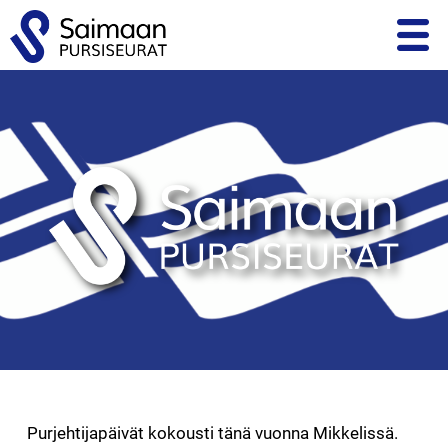
ETUSIVU
KILPAILUTOIMINTA
PURSISEURAT
MATKAVENEILY
LAPSET JA NUORET
KOULUTUS JA KURSSIT
ALUETAPAAMISET
Purjehtijapäivät kokousti tänä vuonna Mikkelissä.
SIVUSTOINFO