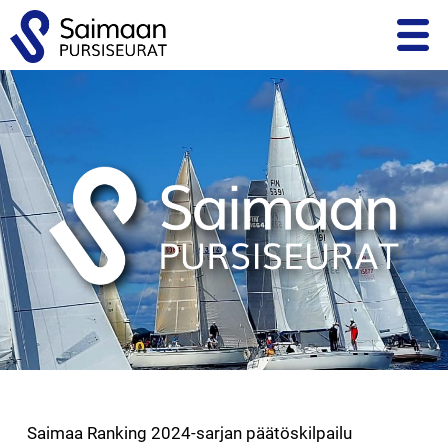
ETUSIVU
KILPAILUTOIMINTA
PURSISEURAT
MATKAVENEILY
LAPSET JA NUORET
KOULUTUS JA KURSSIT
ALUETAPAAMISET
Saimaa Ranking 2024-sarjan päätöskilpailu
SIVUSTOINFO