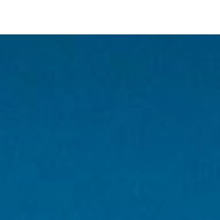
ETUSIVU
KILPAILUTOIMINTA
PURSISEURAT
MATKAVENEILY
LAPSET JA NUORET
KOULUTUS JA KURSSIT
ALUETAPAAMISET